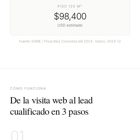
PISO 120 M²
$
98,400
USD estimado
Fuente:
DANE / Finca Raíz Colombia Q4 2024
· Datos:
2024-12
CÓMO FUNCIONA
De la visita web al lead
cualificado en 3 pasos
01