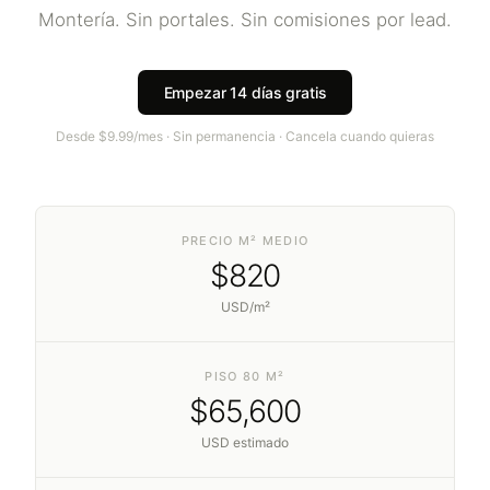
Montería
. Sin portales. Sin comisiones por lead.
Empezar 14 días gratis
Desde $9.99/mes · Sin permanencia · Cancela cuando quieras
PRECIO M² MEDIO
$
820
USD/m²
PISO 80 M²
$
65,600
USD estimado