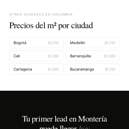
OTRAS CIUDADES EN
COLOMBIA
Precios del m² por ciudad
Bogotá
Medellín
$
2,150
$
1,750
Cali
Barranquilla
$
1,280
$
1,380
Cartagena
Bucaramanga
$
1,850
$
1,150
Tu primer lead en
Montería
hoy
puede llegar