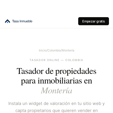
Empezar gratis
Inicio
/
Colombia
/
Montería
TASADOR ONLINE —
COLOMBIA
Tasador de propiedades
para inmobiliarias en
Montería
Instala un widget de valoración en tu sitio web y
capta propietarios que quieren vender en