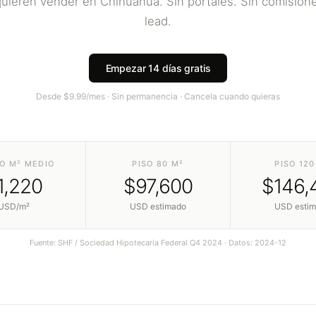
quieren vender en
Chihuahua
. Sin portales. Sin comision
lead.
Empezar 14 días gratis
Desde $9.99/mes · Sin permanencia · Cancela cuando quieras
O M² MEDIO
PISO 80 M²
PISO 120
1,220
$
97,600
$
146,
USD/m²
USD estimado
USD esti
Fuente:
SHF / Sociedad Hipotecaria Federal Q4 2024
· Datos:
2024-12