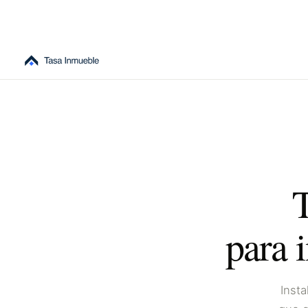
T
para 
Insta