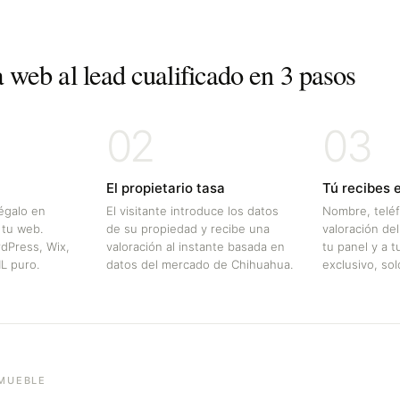
a web al lead cualificado en 3 pasos
02
03
El propietario tasa
Tú recibes e
égalo en
El visitante introduce los datos
Nombre, teléf
 tu web.
de su propiedad y recibe una
valoración de
dPress, Wix,
valoración al instante basada en
tu panel y a t
L puro.
datos del mercado de
Chihuahua
.
exclusivo, solo
NMUEBLE