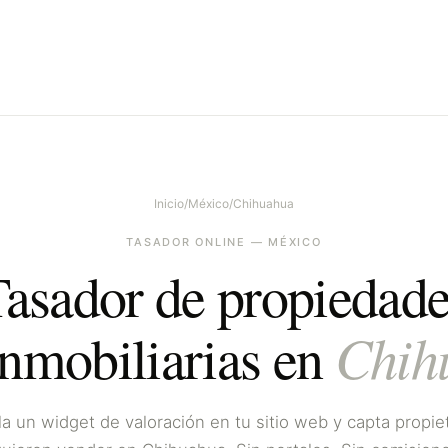
Inicio
/
México
/
Chihuahua
TASADOR ONLINE —
MÉXICO
asador de propiedad
Chih
inmobiliarias en
la un widget de valoración en tu sitio web y capta propie