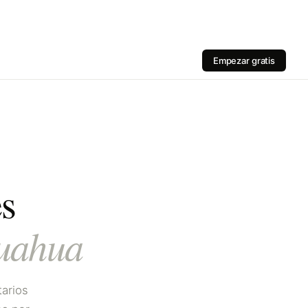
Empezar gratis
es
uahua
tarios