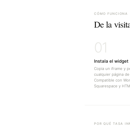
CÓMO FUNCIONA
De la visit
01
Instala el widget
Copia un iframe y p
cualquier página de
Compatible con Wor
Squarespace y HTM
POR QUÉ TASA I