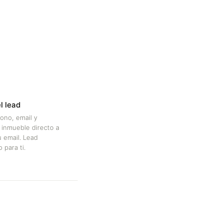
l lead
ono, email y
l inmueble directo a
u email. Lead
 para ti.