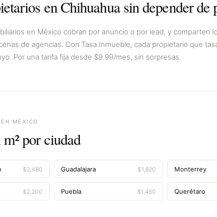
ietarios en
Chihuahua
sin depender de p
biliarios en
México
cobran por anuncio o por lead, y comparten 
enas de agencias. Con Tasa Inmueble, cada propietario que tas
yo. Por una tarifa fija desde $9.99/mes, sin sorpresas.
 EN
MÉXICO
l m² por ciudad
o
Guadalajara
Monterrey
$
2,480
$
1,820
Puebla
Querétaro
$
2,200
$
1,450