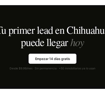
Tu primer lead en
Chihuahu
hoy
puede llegar
Empezar 14 días gratis
Desde $9.99/mes · Sin permanencia · +50 inmobiliarias ya lo usan