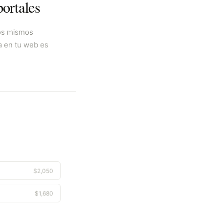
ortales
los mismos
a en tu web es
$
2,050
$
1,680