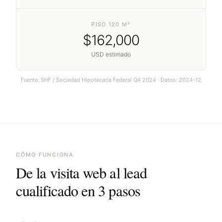
PISO 120 M²
$
162,000
USD estimado
Fuente:
SHF / Sociedad Hipotecaria Federal Q4 2024
· Datos:
2024-12
CÓMO FUNCIONA
De la visita web al lead
cualificado en 3 pasos