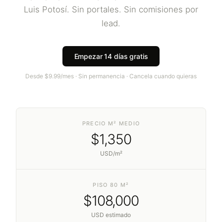
Luis Potosí
. Sin portales. Sin comisiones por
lead.
Empezar 14 días gratis
Desde $9.99/mes · Sin permanencia · Cancela cuando quieras
PRECIO M² MEDIO
$
1,350
USD/m²
PISO 80 M²
$
108,000
USD estimado