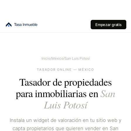
Empezar gratis
Inicio
/
México
/
San Luis Potosí
TASADOR ONLINE —
MÉXICO
Tasador de propiedades
San
para inmobiliarias en
Luis Potosí
Instala un widget de valoración en tu sitio web y
capta propietarios que quieren vender en
San