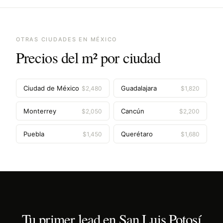
OTRAS CIUDADES EN
MÉXICO
Precios del m² por ciudad
Ciudad de México
Guadalajara
$
2,480
$
1,820
Monterrey
Cancún
$
2,050
$
2,200
Puebla
Querétaro
$
1,450
$
1,680
Tu primer lead en
San Luis Potosí