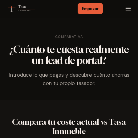
Tasa
Empezar
INMUEBLE
Para agencias
COMPARATIVA
Para agentes
¿Cuánto te cuesta realmente
un lead de portal?
Cómo funciona
Introduce lo que pagas y descubre cuánto ahorras
Precios
con tu propio tasador.
Comparar
Demo
Compara tu coste actual vs Tasa
Inmueble
PAÍS