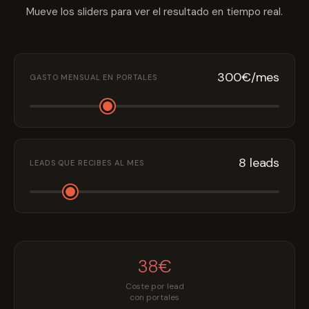
Mueve los sliders para ver el resultado en tiempo real.
🇪🇸
España
🇲🇽
México
🇦🇷
Argentina
🇨🇴
Colombia
300
€/mes
GASTO MENSUAL EN PORTALES
🇨🇱
Chile
Iniciar sesión
8
leads
LEADS QUE RECIBES AL MES
38
€
Coste por lead
con portales