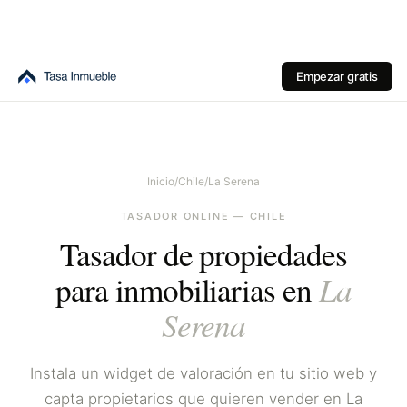
Empezar gratis
Inicio
/
Chile
/
La Serena
TASADOR ONLINE —
CHILE
Tasador de propiedades
La
para inmobiliarias en
Serena
Instala un widget de valoración en tu sitio web y
capta propietarios que quieren vender en
La