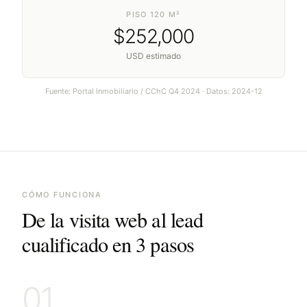
PISO 120 M²
$
252,000
USD estimado
Fuente:
Portal Inmobiliario / CChC Q4 2024
· Datos:
2024-12
CÓMO FUNCIONA
De la visita web al lead
cualificado en 3 pasos
01