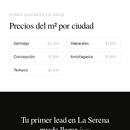
OTRAS CIUDADES EN
CHILE
Precios del m² por ciudad
Santiago
Valparaíso
$
3,200
$
1,850
Concepción
Antofagasta
$
1,650
$
1,900
Temuco
$
1,420
Tu primer lead en
La Serena
hoy
puede llegar