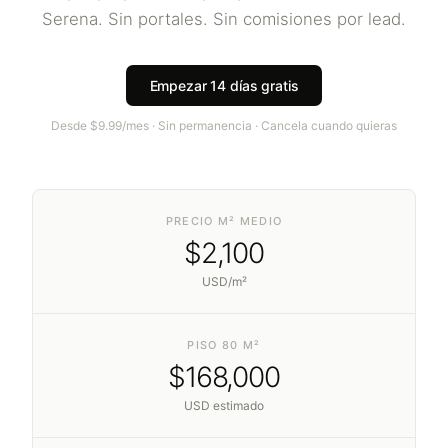
Serena
. Sin portales. Sin comisiones por lead.
Empezar 14 días gratis
Desde $9.99/mes · Sin permanencia · Cancela cuando quieras
PRECIO M² MEDIO
$
2,100
USD/m²
PISO 80 M²
$
168,000
USD estimado