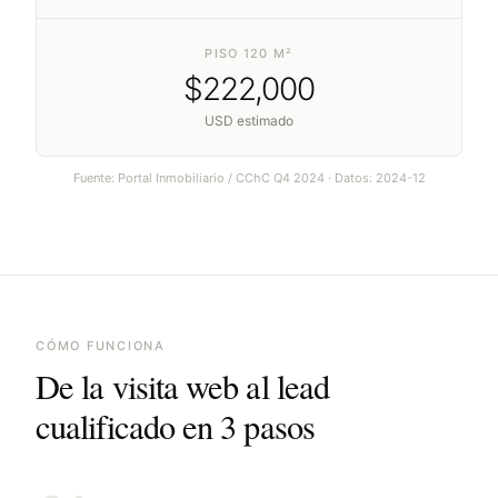
PISO 120 M²
$
222,000
USD estimado
Fuente:
Portal Inmobiliario / CChC Q4 2024
· Datos:
2024-12
CÓMO FUNCIONA
De la visita web al lead
cualificado en 3 pasos