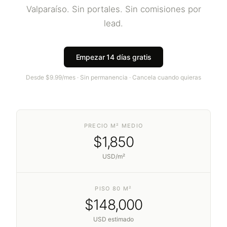
Valparaíso
. Sin portales. Sin comisiones por
lead.
Empezar 14 días gratis
Desde $9.99/mes · Sin permanencia · Cancela cuando quieras
PRECIO M² MEDIO
$
1,850
USD/m²
PISO 80 M²
$
148,000
USD estimado