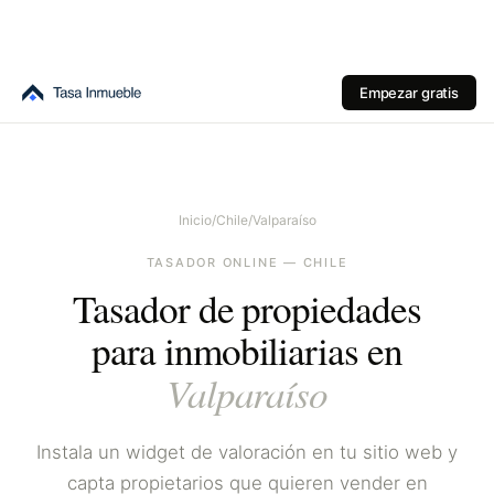
Empezar gratis
Inicio
/
Chile
/
Valparaíso
TASADOR ONLINE —
CHILE
Tasador de propiedades
para inmobiliarias en
Valparaíso
Instala un widget de valoración en tu sitio web y
capta propietarios que quieren vender en