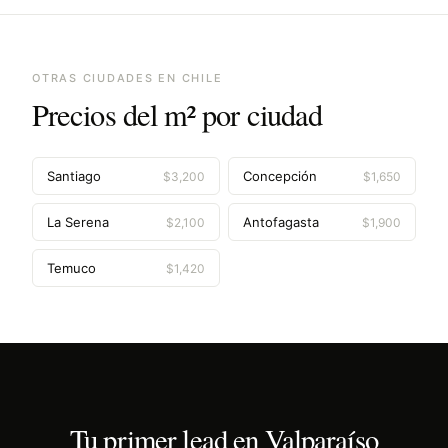
OTRAS CIUDADES EN
CHILE
Precios del m² por ciudad
Santiago
Concepción
$
3,200
$
1,650
La Serena
Antofagasta
$
2,100
$
1,900
Temuco
$
1,420
Tu primer lead en
Valparaíso