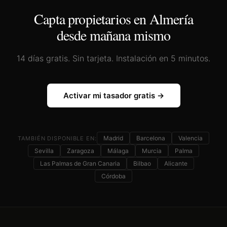
Capta propietarios en
Almería
desde mañana mismo
14 días gratis. Sin tarjeta. Instalación en 5 minutos.
Activar mi tasador gratis →
Madrid
Barcelona
Valencia
TAMBIÉN DISPONIBLE EN:
Sevilla
Zaragoza
Málaga
Murcia
Palma
Las Palmas de Gran Canaria
Bilbao
Alicante
Córdoba