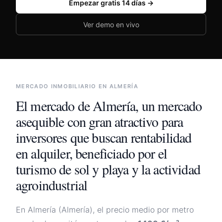
Empezar gratis 14 días →
🇪🇸
España
🇲🇽
México
Ver demo en vivo
🇦🇷
Argentina
🇨🇴
Colombia
🇨🇱
Chile
MERCADO INMOBILIARIO EN
ALMERÍA
Iniciar sesión
El mercado de
Almería
,
un mercado
asequible con gran atractivo para
inversores que buscan rentabilidad
en alquiler, beneficiado por el
turismo de sol y playa y la actividad
agroindustrial
En
Almería
(
Almería
), el precio medio por metro