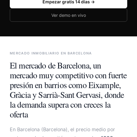
Empezar gratis 14 días →
🇪🇸
España
🇲🇽
México
Ver demo en vivo
🇦🇷
Argentina
🇨🇴
Colombia
🇨🇱
Chile
MERCADO INMOBILIARIO EN
BARCELONA
Iniciar sesión
El mercado de
Barcelona
,
un
mercado muy competitivo con fuerte
presión en barrios como Eixample,
Gràcia y Sarrià-Sant Gervasi, donde
la demanda supera con creces la
oferta
En
Barcelona
(
Barcelona
), el precio medio por