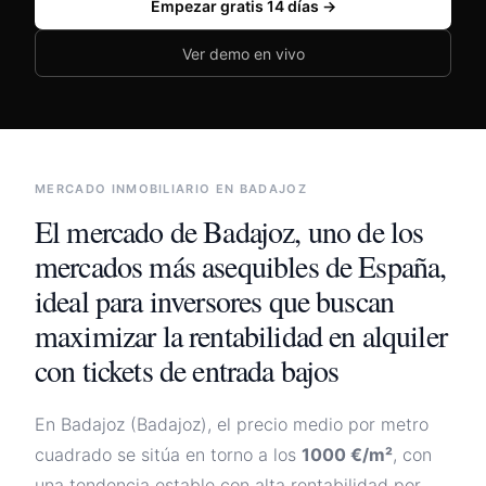
Empezar gratis 14 días →
🇪🇸
España
🇲🇽
México
Ver demo en vivo
🇦🇷
Argentina
🇨🇴
Colombia
🇨🇱
Chile
MERCADO INMOBILIARIO EN
BADAJOZ
Iniciar sesión
El mercado de
Badajoz
,
uno de los
mercados más asequibles de España,
ideal para inversores que buscan
maximizar la rentabilidad en alquiler
con tickets de entrada bajos
En
Badajoz
(
Badajoz
), el precio medio por metro
cuadrado se sitúa en torno a los
1000
€/m²
, con
una tendencia
estable con alta rentabilidad por