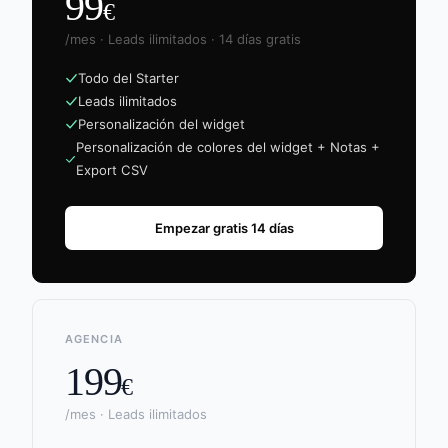
99
€
/mes · Leads ilimitados · 14 días gratis
Todo del Starter
Leads ilimitados
Personalización del widget
Personalización de colores del widget + Notas +
Export CSV
Empezar gratis 14 días
AGENCIA
199
€
/mes · Leads ilimitados