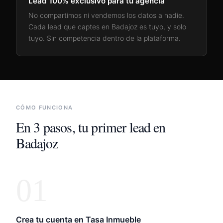
Lead 100% exclusivo para tu agencia
No compartimos ni vendemos los datos a nadie.
Cada lead que captes en
Badajoz
es tuyo, y solo
tuyo. Sin competencia dentro de la plataforma.
CÓMO FUNCIONA
En 3 pasos, tu primer lead en
Badajoz
01
Crea tu cuenta en Tasa Inmueble