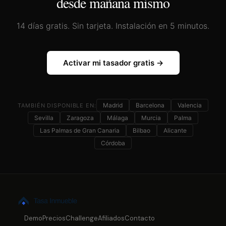
desde mañana mismo
14 días gratis. Sin tarjeta. Instalación en 5 minutos.
Activar mi tasador gratis →
Madrid
Barcelona
Valencia
TAMBIÉN DISPONIBLE EN:
Sevilla
Zaragoza
Málaga
Murcia
Palma
Las Palmas de Gran Canaria
Bilbao
Alicante
Córdoba
Demo
Precios
Challenge
Afiliados
Contacto