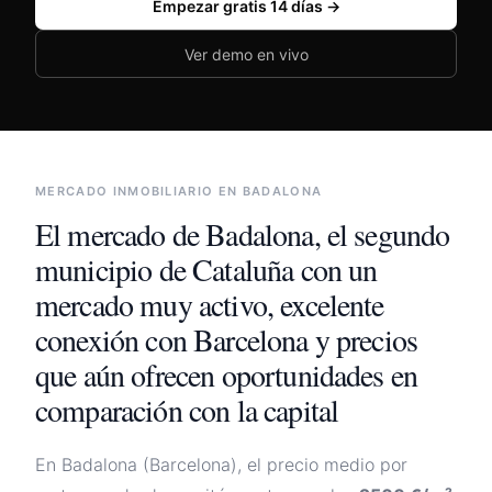
Empezar gratis 14 días →
🇪🇸
España
🇲🇽
México
Ver demo en vivo
🇦🇷
Argentina
🇨🇴
Colombia
🇨🇱
Chile
MERCADO INMOBILIARIO EN
BADALONA
Iniciar sesión
El mercado de
Badalona
,
el segundo
municipio de Cataluña con un
mercado muy activo, excelente
conexión con Barcelona y precios
que aún ofrecen oportunidades en
comparación con la capital
En
Badalona
(
Barcelona
), el precio medio por