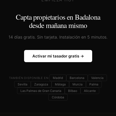
Capta propietarios en
Badalona
desde mañana mismo
14 días gratis. Sin tarjeta. Instalación en 5 minutos.
Activar mi tasador gratis →
Madrid
Barcelona
Valencia
TAMBIÉN DISPONIBLE EN:
Sevilla
Zaragoza
Málaga
Murcia
Palma
Las Palmas de Gran Canaria
Bilbao
Alicante
Córdoba