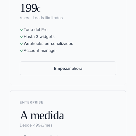
199
€
/mes · Leads ilimitados
Todo del Pro
Hasta 3 widgets
Webhooks personalizados
Account manager
Empezar ahora
ENTERPRISE
A medida
Desde 499€/mes