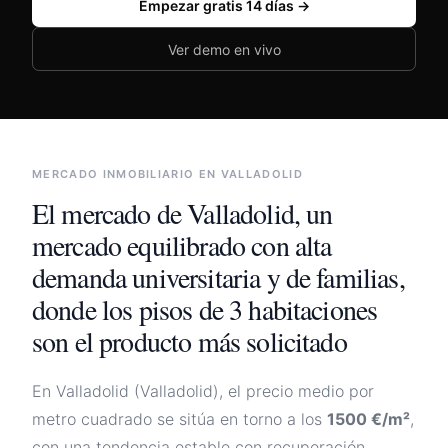
Empezar gratis 14 días →
🇪🇸
España
🇲🇽
México
Ver demo en vivo
🇦🇷
Argentina
🇨🇴
Colombia
🇨🇱
Chile
MERCADO INMOBILIARIO EN
VALLADOLID
Iniciar sesión
El mercado de
Valladolid
,
un
mercado equilibrado con alta
demanda universitaria y de familias,
donde los pisos de 3 habitaciones
son el producto más solicitado
En
Valladolid
(
Valladolid
), el precio medio por
metro cuadrado se sitúa en torno a los
1500
€/m²
,
con una tendencia
estable con recuperación