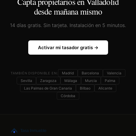
Capta propietarios en
Valladolid
desde mañana mismo
14 días gratis. Sin tarjeta. Instalación en 5 minutos.
Activar mi tasador gratis →
Madrid
Barcelona
Valencia
TAMBIÉN DISPONIBLE EN:
Sevilla
Zaragoza
Málaga
Murcia
Palma
Las Palmas de Gran Canaria
Bilbao
Alicante
Córdoba