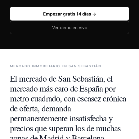
🇪🇸
España
🇲🇽
México
Empezar gratis 14 días →
🇦🇷
Argentina
🇨🇴
Colombia
Ver demo en vivo
🇨🇱
Chile
Iniciar sesión
MERCADO INMOBILIARIO EN
SAN SEBASTIÁN
El mercado de
San Sebastián
,
el
mercado más caro de España por
metro cuadrado, con escasez crónica
de oferta, demanda
permanentemente insatisfecha y
precios que superan los de muchas
zonas de Madrid y Barcelona