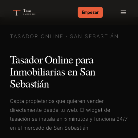
Tasa
Empezar
INMUEBLE
Para agencias
TASADOR ONLINE ·
SAN SEBASTIÁN
Para agentes
Tasador Online para
Cómo funciona
Inmobiliarias en
San
Sebastián
Precios
Comparar
Capta propietarios que quieren vender
directamente desde tu web. El widget de
Demo
tasación se instala en 5 minutos y funciona 24/7
en el mercado de
San Sebastián
.
PAÍS