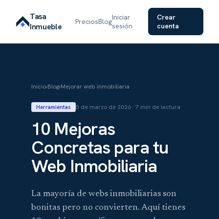
Tasa
Iniciar
Crear
Precios
Blog
Inmueble
sesión
cuenta
Inicio
›
Blog
›
Mejorar web inmobiliaria
5 de marzo de 2026 · 7 min de lectura
Herramientas
10 Mejoras
Concretas para tu
Web Inmobiliaria
La mayoría de webs inmobiliarias son
bonitas pero no convierten. Aquí tienes