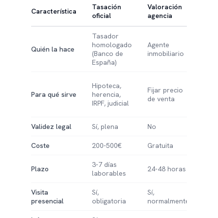
Tasación
Valoración
Val
Característica
oficial
agencia
onli
Tasador
homologado
Agente
Alg
Quién la hace
(Banco de
inmobiliario
(AV
España)
Ref
Hipoteca,
Fijar precio
ráp
Para qué sirve
herencia,
de venta
par
IRPF, judicial
prop
Validez legal
Sí, plena
No
No
Coste
200-500€
Gratuita
Grat
3-7 días
Inm
Plazo
24-48 horas
laborables
(2 m
Visita
Sí,
Sí,
No
presencial
obligatoria
normalmente