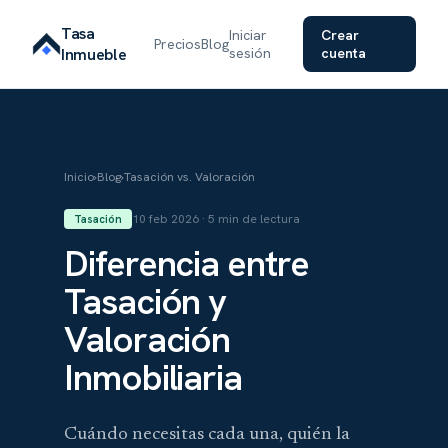
Tasa
Iniciar
Crear
Precios
Blog
Inmueble
sesión
cuenta
Inicio
›
Blog
›
Tasación vs. Valoración
10 feb 2026 · 5 min de lectura
Tasación
Diferencia entre
Tasación y
Valoración
Inmobiliaria
Cuándo necesitas cada una, quién la