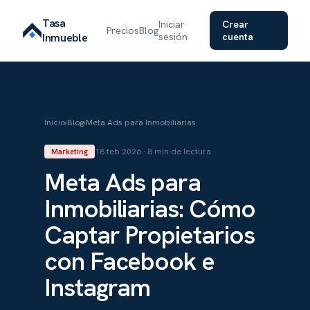
Tasa
Iniciar
Crear
Precios
Blog
Inmueble
sesión
cuenta
Inicio
›
Blog
›
Meta Ads para Inmobiliarias
18 feb 2026 · 8 min de lectura
Marketing
Meta Ads para
Inmobiliarias: Cómo
Captar Propietarios
con Facebook e
Instagram