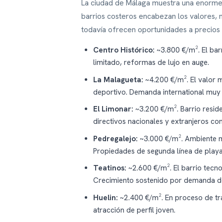
La ciudad de Málaga muestra una enorme d
barrios costeros encabezan los valores, m
todavía ofrecen oportunidades a precios
Centro Histórico:
~3.800 €/m². El bar
limitado, reformas de lujo en auge.
La Malagueta:
~4.200 €/m². El valor m
deportivo. Demanda international muy 
El Limonar:
~3.200 €/m². Barrio reside
directivos nacionales y extranjeros con
Pedregalejo:
~3.000 €/m². Ambiente m
Propiedades de segunda línea de play
Teatinos:
~2.600 €/m². El barrio tecn
Crecimiento sostenido por demanda de
Huelin:
~2.400 €/m². En proceso de tr
atracción de perfil joven.