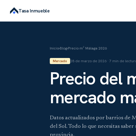
Tasa Inmueble
Inicio
›
Blog
›
Precio m² Málaga 2026
28 de marzo de 2026 · 7 min de lectur
Mercado
Precio del 
mercado má
Datos actualizados por barrios de 
del Sol. Todo lo que necesitas saber 
provincia.