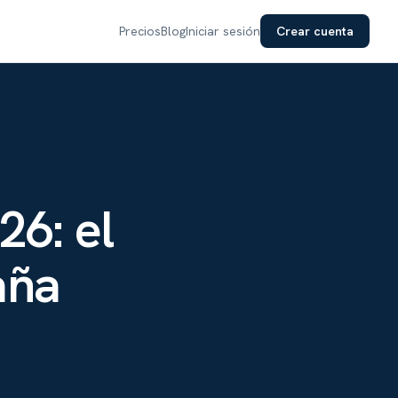
Precios
Blog
Iniciar sesión
Crear cuenta
26: el
aña