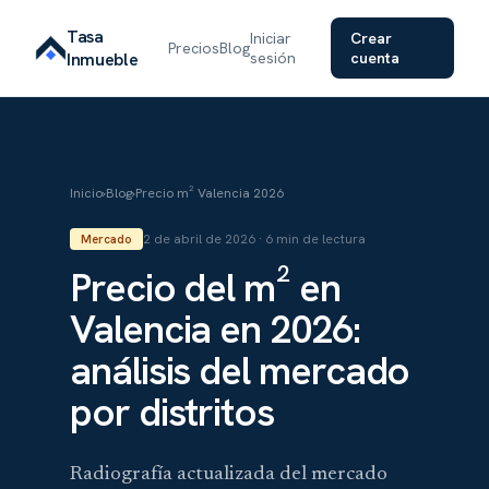
Tasa
Iniciar
Crear
Precios
Blog
Inmueble
sesión
cuenta
Inicio
›
Blog
›
Precio m² Valencia 2026
2 de abril de 2026 · 6 min de lectura
Mercado
Precio del m² en
Valencia en 2026:
análisis del mercado
por distritos
Radiografía actualizada del mercado