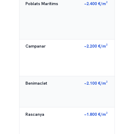
Poblats Marítims
~2.400 €/m²
Zona
playa
tirón
turís
alqui
vaca
Campanar
~2.200 €/m²
Barri
resid
tranq
dem
famil
Benimaclet
~2.100 €/m²
Zona
unive
emer
muy 
Rascanya
~1.800 €/m²
Barr
en tr
marg
reval