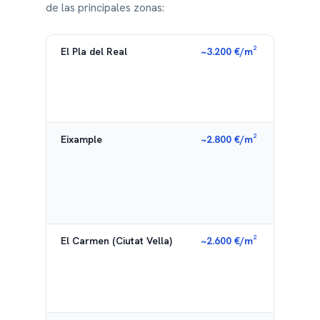
de las principales zonas:
El Pla del Real
~3.200 €/m²
Zona
prem
resid
muy
dem
Eixample
~2.800 €/m²
Cora
comer
alta
dem
de
inve
El Carmen (Ciutat Vella)
~2.600 €/m²
Cent
histó
turi
e
inver