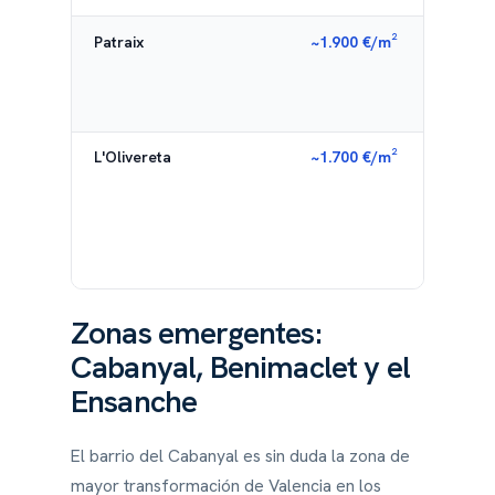
Patraix
~1.900 €/m²
Zona
resid
sur, 
cone
L'Olivereta
~1.700 €/m²
Uno 
distr
más
aseq
de la
ciud
Zonas emergentes:
Cabanyal, Benimaclet y el
Ensanche
El barrio del Cabanyal es sin duda la zona de
mayor transformación de Valencia en los